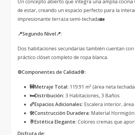
Un concepto abierto que integra una amplia cocina
de estar, creando un espacio perfecto para la intera
impresionante terraza semi-techada🏡
📍Segundo Nivel📍
:
Dos habitaciones secundarias también cuentan con
práctico clóset completo de ropa blanca.
⚙️Componentes de Calidad⚙️:
🚧Metraje Total:
119.91 m² (área neta techada
🛏Distribución:
3 Habitaciones, 3 Baños
📏Espacios Adicionales:
Escalera interior, área
🛠Construcción Duradera:
Material Hormigón
🥂Estética Elegante:
Colores cremas que apor
Disfruta de: