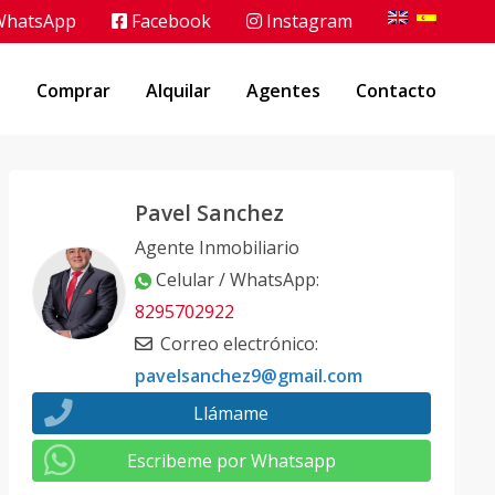
hatsApp
Facebook
Instagram
o
Comprar
Alquilar
Agentes
Contacto
Pavel Sanchez
Agente Inmobiliario
Celular / WhatsApp
:
8295702922
Correo electrónico
:
pavelsanchez9@gmail.com
Llámame
Escribeme por Whatsapp