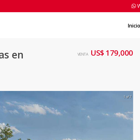
W
Inici
US$ 179,000
as en
VENTA
1 of 7