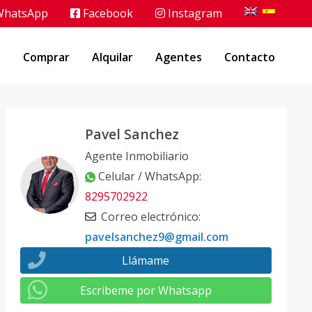
hatsApp
Facebook
Instagram
o
Comprar
Alquilar
Agentes
Contacto
Pavel Sanchez
Agente Inmobiliario
Celular / WhatsApp
:
8295702922
Correo electrónico
:
pavelsanchez9@gmail.com
Llámame
Escribeme por Whatsapp