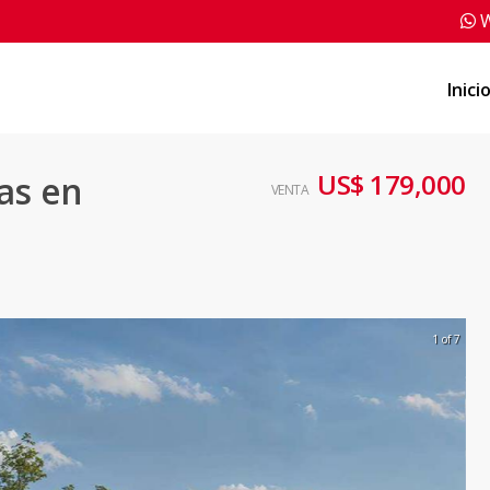
W
Inici
US$ 179,000
as en
VENTA
1 of 7