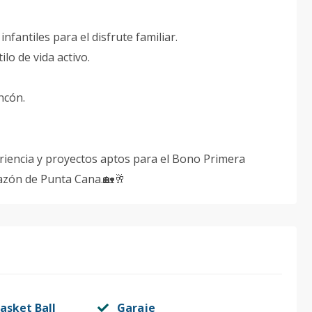
fantiles para el disfrute familiar.
lo de vida activo.
ncón.
riencia y proyectos aptos para el Bono Primera
azón de Punta Cana.🏡🥂
asket Ball
Garaje