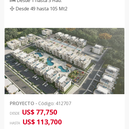
Desde
1
hasta
3
Hab.
Desde
49
hasta
105
Mt2
PROYECTO
-
Código
:
412707
US$ 77,750
DESDE
US$ 113,700
HASTA