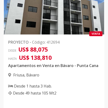
VENTA
PROYECTO
-
Código
:
412694
US$ 88,075
DESDE
US$ 138,810
HASTA
Apartamentos en Venta en Bávaro - Punta Cana
Friusa
,
Bávaro
Desde
1
hasta
3
Hab.
Desde
49
hasta
105
Mt2