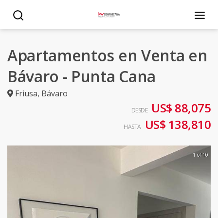
Apartamentos en Venta en
Bávaro - Punta Cana
Friusa
,
Bávaro
US$ 88,075
DESDE
US$ 138,810
HASTA
1 of 10