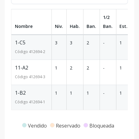
1/2
Nombre
Niv.
Hab.
Ban.
Ban.
Est.
m
1-C5
3
3
2
-
1
1
Código
412694
-2
11-A2
1
2
2
-
1
6
Código
412694
-3
1-B2
1
1
1
-
1
4
Código
412694
-1
Vendido
Reservado
Bloqueada