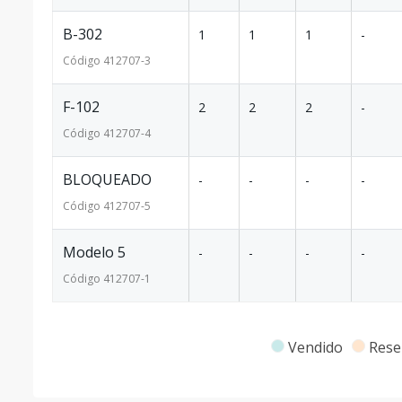
B-302
1
1
1
-
Código
412707
-3
F-102
2
2
2
-
Código
412707
-4
BLOQUEADO
-
-
-
-
Código
412707
-5
Modelo 5
-
-
-
-
Código
412707
-1
Vendido
Rese