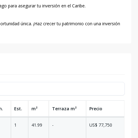
go para asegurar tu inversión en el Caribe.
rtunidad única. ¡Haz crecer tu patrimonio con una inversión
n.
Est.
m²
Terraza
m²
Precio
1
41.99
-
US$ 77,750