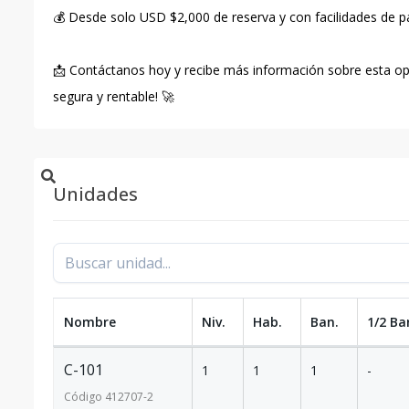
💰 Desde solo USD $2,000 de reserva y con facilidades de pa
📩 Contáctanos hoy y recibe más información sobre esta opo
segura y rentable! 🚀
Unidades
Nombre
Niv.
Hab.
Ban.
1/2 Ba
C-101
1
1
1
-
Código
412707
-2