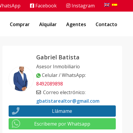
hatsApp
Facebook
Instagram
o
Comprar
Alquilar
Agentes
Contacto
Gabriel Batista
Asesor Inmobiliario
Celular / WhatsApp
:
8492089898
Correo electrónico
:
gbatistarealtor@gmail.com
Llámame
Escribeme por Whatsapp