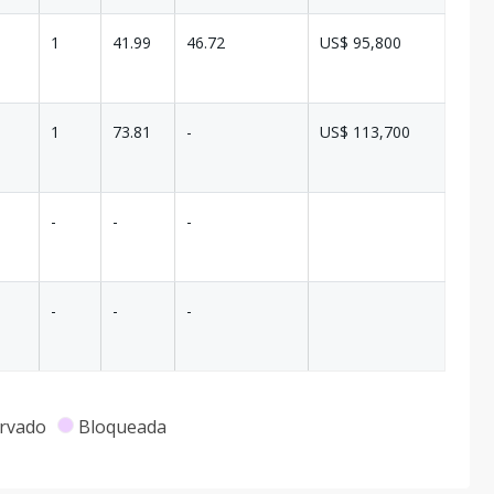
1
41.99
46.72
US$ 95,800
1
73.81
-
US$ 113,700
-
-
-
-
-
-
rvado
Bloqueada