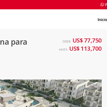
W
Inici
US$ 77,750
na para
DESDE
US$ 113,700
HASTA
1 of 29