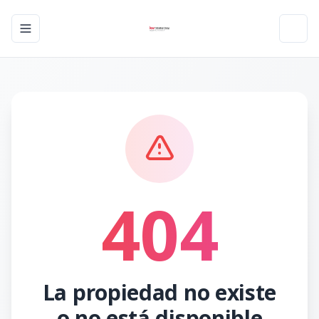
Toggle navigation menu
Toggl
404
La propiedad no existe
o no está disponible