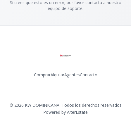
Si crees que esto es un error, por favor contacta a nuestro
equipo de soporte.
Comprar
Alquilar
Agentes
Contacto
Facebook
Instagram
LinkedIn
YouTube
©
2026
KW DOMINICANA
,
Todos los derechos reservados
Powered by
AlterEstate