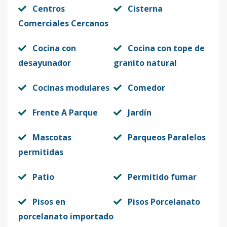
Centros
Cisterna
Código
413020
-16
Comerciales Cercanos
MA01-302
3
3
2
-
1
88
Cocina con
Cocina con tope de
Código
413020
-1
desayunador
granito natural
Cocinas modulares
Comedor
Frente A Parque
Jardín
Mascotas
Parqueos Paralelos
permitidas
Patio
Permitido fumar
Pisos en
Pisos Porcelanato
porcelanato importado