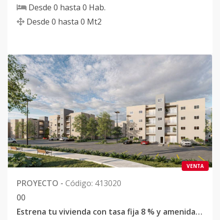
Desde
0
hasta
0
Hab.
Desde
0
hasta
0
Mt2
VENTA
PROYECTO
-
Código
:
413020
0
0
Estrena tu vivienda con tasa fija 8 % y amenidades premium en Santo Domingo Este