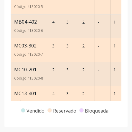
Código
413020
-5
MB04-402
4
3
2
-
1
12
Código
413020
-6
MC03-302
3
3
2
-
1
88
Código
413020
-7
MC10-201
2
3
2
-
1
88
Código
413020
-8
MC13-401
4
3
2
-
1
12
Código
413020
-9
Vendido
Reservado
Bloqueada
MD04-302
3
3
2
-
1
88
Código
413020
-10