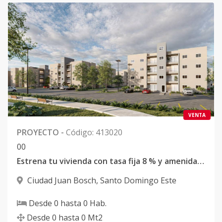
VENTA
PROYECTO
-
Código
:
413020
0
0
Estrena tu vivienda con tasa fija 8 % y amenidades premium en Santo Domingo Este
Ciudad Juan Bosch
,
Santo Domingo Este
Desde
0
hasta
0
Hab.
Desde
0
hasta
0
Mt2