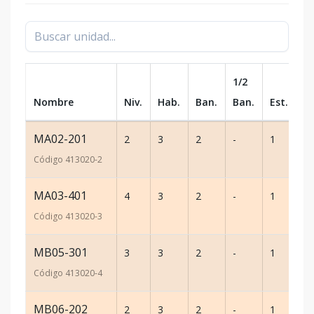
1/2
Nombre
Niv.
Hab.
Ban.
Ban.
Est.
m
MA02-201
2
3
2
-
1
88
Código
413020
-2
MA03-401
4
3
2
-
1
12
Código
413020
-3
MB05-301
3
3
2
-
1
88
Código
413020
-4
MB06-202
2
3
2
-
1
88