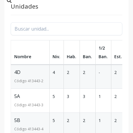
Unidades
1/2
Nombre
Niv.
Hab.
Ban.
Ban.
Est.
m
4D
4
2
2
-
2
10
Código
413443
-2
5A
5
3
3
1
2
1
Código
413443
-3
5B
5
2
2
1
2
10
Código
413443
-4