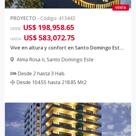
VENTA
PROYECTO
-
Código
:
413443
US$ 198,958.65
DESDE
US$ 583,072.75
HASTA
Vive en altura y confort en Santo Domingo Este | Alma Rosa
Alma Rosa Ii
,
Santo Domingo Este
Desde
2
hasta
3
Hab.
Desde
104.55
hasta
218.85
Mt2