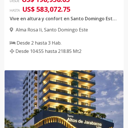
DESDE
US$ 583,072.75
HASTA
Vive en altura y confort en Santo Domingo Este | Alma Rosa
Alma Rosa Ii
,
Santo Domingo Este
Desde
2
hasta
3
Hab.
Desde
104.55
hasta
218.85
Mt2