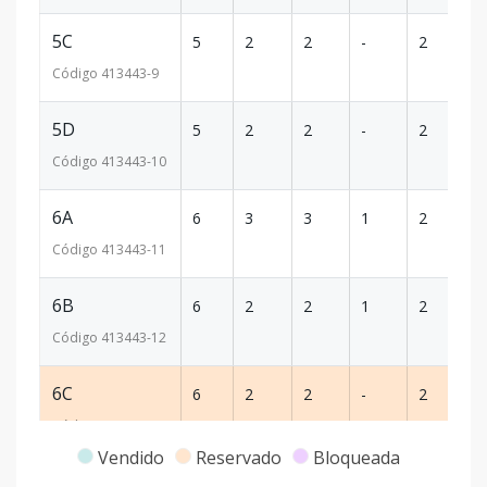
5C
5
2
2
-
2
11
Código
413443
-9
5D
5
2
2
-
2
10
Código
413443
-10
6A
6
3
3
1
2
1
Código
413443
-11
6B
6
2
2
1
2
10
Código
413443
-12
6C
6
2
2
-
2
11
Código
413443
-13
Vendido
Reservado
Bloqueada
6D
6
2
2
-
2
10