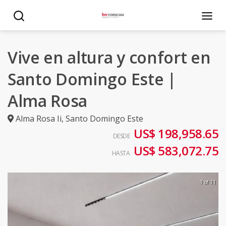
Vive en altura y confort en
Santo Domingo Este |
Alma Rosa
Alma Rosa Ii
,
Santo Domingo Este
US$ 198,958.65
DESDE
US$ 583,072.75
HASTA
1 of 11