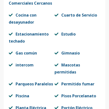
Comerciales Cercanos
8B
8
2
2
1
2
10
Cocina con
Cuarto de Servicio
Código
413443
-20
desayunador
8C
8
2
2
-
2
11
Estacionamiento
Estudio
Código
413443
-21
techado
8D
8
2
2
-
2
10
Gas común
Gimnasio
Código
413443
-22
intercom
Mascotas
9A
9
3
3
1
2
1
permitidas
Código
413443
-23
Parqueos Paralelos
Permitido fumar
9B
9
2
2
1
2
10
Código
413443
-24
Piscina
Pisos Porcelanato
9C
9
2
2
-
2
11
Planta Eléctrica
Portón Eléctrico