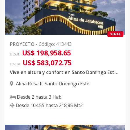
VENTA
PROYECTO
-
Código
:
413443
US$ 198,958.65
DESDE
US$ 583,072.75
HASTA
Vive en altura y confort en Santo Domingo Este | Alma Rosa
Alma Rosa Ii
,
Santo Domingo Este
Desde
2
hasta
3
Hab.
Desde
104.55
hasta
218.85
Mt2