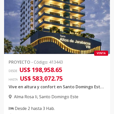
VENTA
PROYECTO
-
Código
:
413443
US$ 198,958.65
DESDE
US$ 583,072.75
HASTA
Vive en altura y confort en Santo Domingo Este | Alma Rosa
Alma Rosa Ii
,
Santo Domingo Este
Desde
2
hasta
3
Hab.