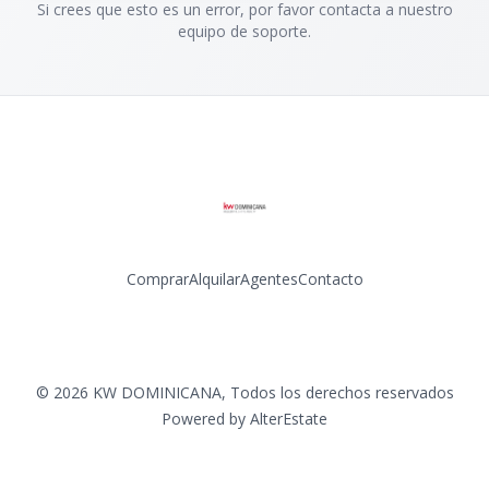
Si crees que esto es un error, por favor contacta a nuestro
equipo de soporte.
Comprar
Alquilar
Agentes
Contacto
Facebook
Instagram
LinkedIn
YouTube
©
2026
KW DOMINICANA
,
Todos los derechos reservados
Powered by
AlterEstate