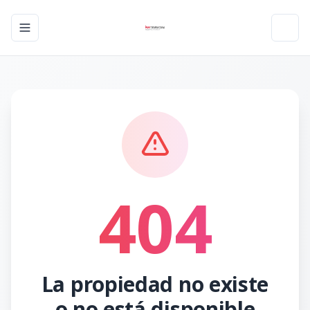
Toggle navigation menu
Toggl
404
La propiedad no existe
o no está disponible