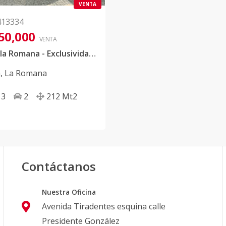
VENTA
413334
50,000
VENTA
Villas en la Romana - Exclusividad a solo 6 min de la playa
a
,
La Romana
3
2
212
Mt2
Contáctanos
Nuestra Oficina
Avenida Tiradentes esquina calle
Presidente González