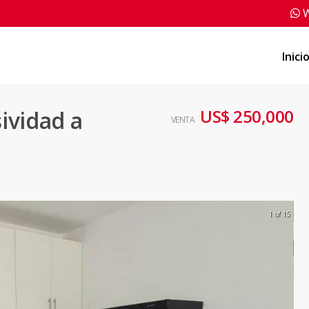
W
Inici
US$ 250,000
sividad a
VENTA
1 of 15