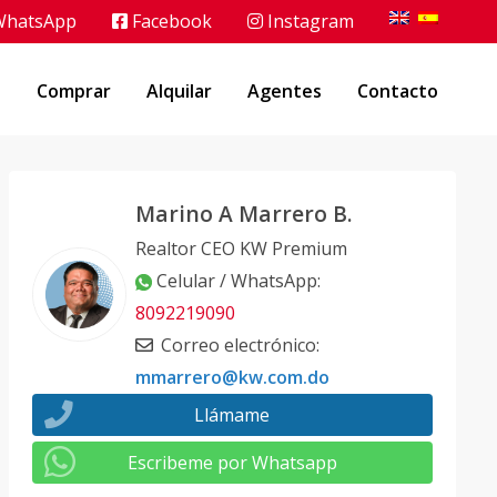
hatsApp
Facebook
Instagram
o
Comprar
Alquilar
Agentes
Contacto
Marino A Marrero B.
Realtor CEO KW Premium
Celular / WhatsApp
:
8092219090
Correo electrónico
:
mmarrero@kw.com.do
Llámame
Escribeme por Whatsapp