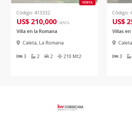
VENTA
Código
:
413332
Código
:
US$ 210,000
US$ 2
VENTA
Villa en la Romana
Caleta
,
La Romana
Calet
3
2
2
210
Mt2
3