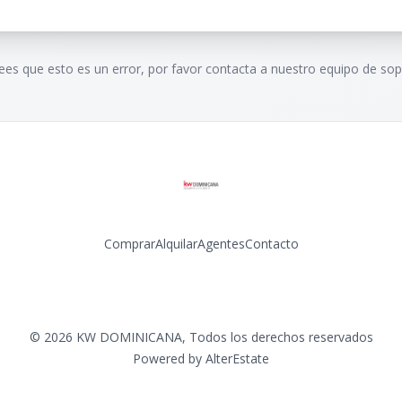
rees que esto es un error, por favor contacta a nuestro equipo de sop
Comprar
Alquilar
Agentes
Contacto
Facebook
Instagram
LinkedIn
YouTube
©
2026
KW DOMINICANA
,
Todos los derechos reservados
Powered by
AlterEstate