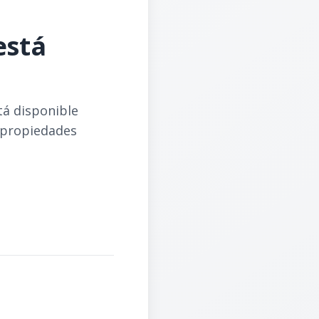
está
tá disponible
 propiedades