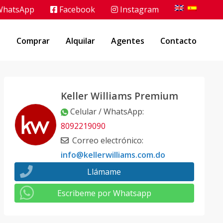
hatsApp
Facebook
Instagram
o
Comprar
Alquilar
Agentes
Contacto
Keller Williams Premium
Celular / WhatsApp
:
8092219090
Correo electrónico
:
info@kellerwilliams.com.do
Llámame
Escribeme por Whatsapp