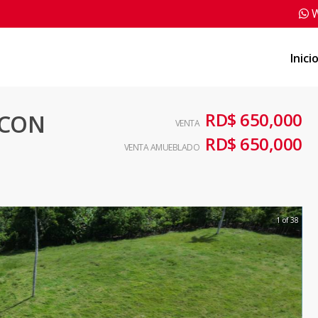
W
Inici
RD$ 650,000
 CON
VENTA
RD$ 650,000
VENTA AMUEBLADO
1 of 38