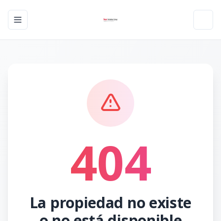
Toggle navigation menu
Toggl
404
La propiedad no existe
o no está disponible