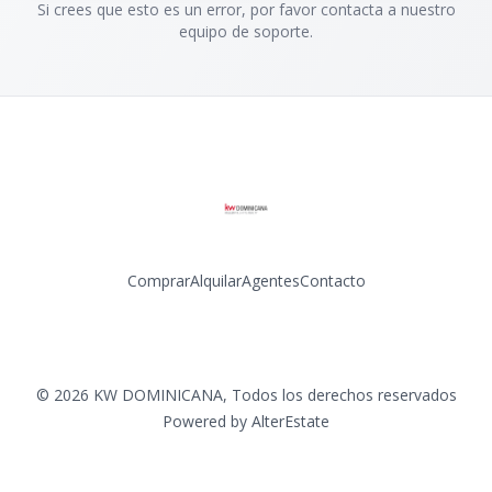
Si crees que esto es un error, por favor contacta a nuestro
equipo de soporte.
Comprar
Alquilar
Agentes
Contacto
Facebook
Instagram
LinkedIn
YouTube
©
2026
KW DOMINICANA
,
Todos los derechos reservados
Powered by
AlterEstate