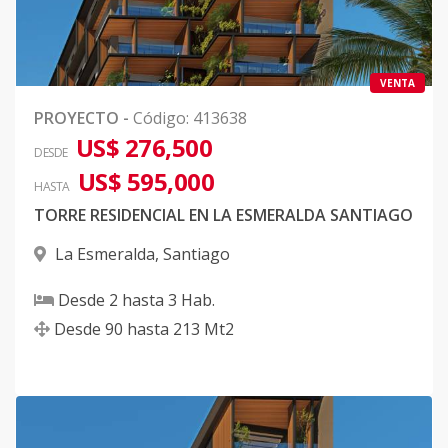
VENTA
PROYECTO
-
Código
:
413638
US$ 276,500
DESDE
US$ 595,000
HASTA
TORRE RESIDENCIAL EN LA ESMERALDA SANTIAGO
La Esmeralda
,
Santiago
Desde
2
hasta
3
Hab.
Desde
90
hasta
213
Mt2