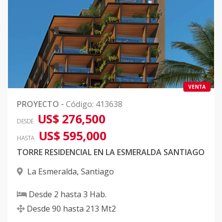
VENTA
PROYECTO
-
Código
:
413638
US$ 276,500
DESDE
US$ 595,000
HASTA
TORRE RESIDENCIAL EN LA ESMERALDA SANTIAGO
La Esmeralda
,
Santiago
Desde
2
hasta
3
Hab.
Desde
90
hasta
213
Mt2