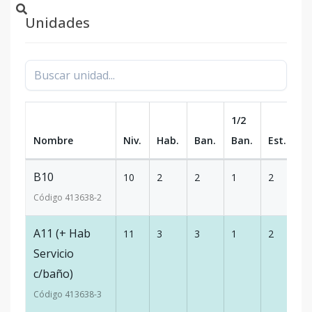
Unidades
1/2
Nombre
Niv.
Hab.
Ban.
Ban.
Est.
m
B10
10
2
2
1
2
9
Código
413638
-2
A11 (+ Hab
11
3
3
1
2
17
Servicio
c/baño)
Código
413638
-3