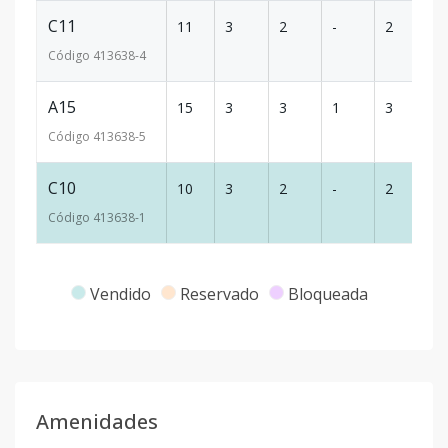
C11
11
3
2
-
2
12
Código
413638
-4
A15
15
3
3
1
3
2
Código
413638
-5
C10
10
3
2
-
2
12
Código
413638
-1
Vendido
Reservado
Bloqueada
Amenidades