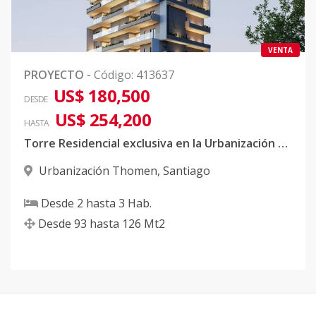
VENTA
PROYECTO
-
Código
:
413637
US$ 180,500
DESDE
US$ 254,200
HASTA
Torre Residencial exclusiva en la Urbanización Thomen
Urbanización Thomen
,
Santiago
Desde
2
hasta
3
Hab.
Desde
93
hasta
126
Mt2