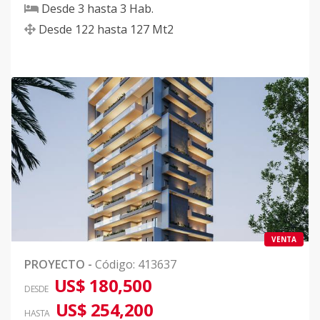
Desde
3
hasta
3
Hab.
Desde
122
hasta
127
Mt2
VENTA
PROYECTO
-
Código
:
413637
US$ 180,500
DESDE
US$ 254,200
HASTA