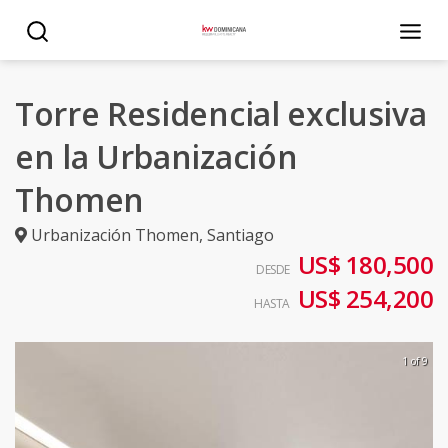
Torre Residencial exclusiva
en la Urbanización
Thomen
Urbanización Thomen
,
Santiago
US$ 180,500
DESDE
US$ 254,200
HASTA
1 of 9