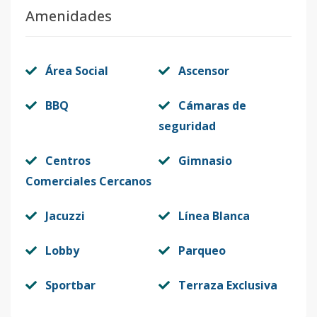
Amenidades
Código
413637
-11
B1
-
3
2
1
2
9
Área Social
Ascensor
Código
413637
-1
BBQ
Cámaras de
seguridad
Centros
Gimnasio
Comerciales Cercanos
Jacuzzi
Línea Blanca
Lobby
Parqueo
Sportbar
Terraza Exclusiva