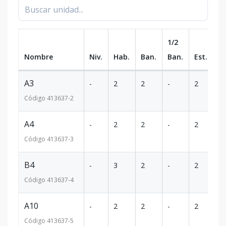
1/2
Nombre
Niv.
Hab.
Ban.
Ban.
Est.
m
A3
-
2
2
-
2
9
Código
413637
-2
A4
-
2
2
-
2
9
Código
413637
-3
B4
-
3
2
-
2
1
Código
413637
-4
A10
-
2
2
-
2
9
Código
413637
-5