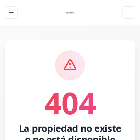
Toggle navigation menu
Toggl
404
La propiedad no existe
o no está disponible