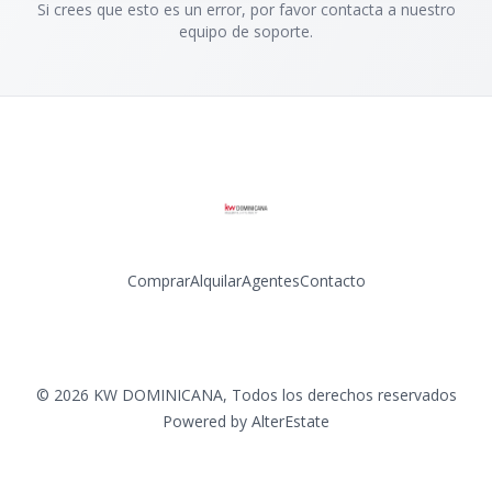
Si crees que esto es un error, por favor contacta a nuestro
equipo de soporte.
Comprar
Alquilar
Agentes
Contacto
Facebook
Instagram
LinkedIn
YouTube
©
2026
KW DOMINICANA
,
Todos los derechos reservados
Powered by
AlterEstate