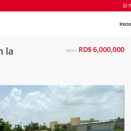
W
Inici
RD$ 6,000,000
 la
VENTA
1 of 6