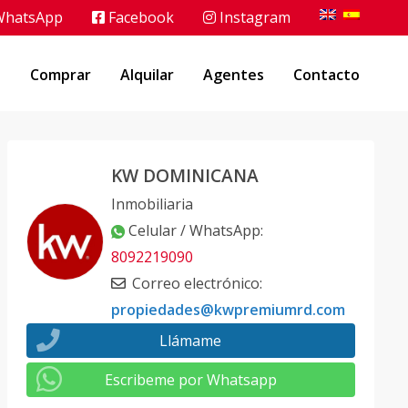
hatsApp
Facebook
Instagram
o
Comprar
Alquilar
Agentes
Contacto
KW DOMINICANA
Inmobiliaria
Celular / WhatsApp
:
8092219090
Correo electrónico
:
propiedades@kwpremiumrd.com
Llámame
Escribeme por Whatsapp