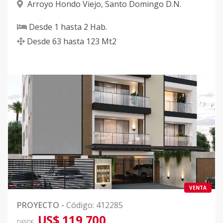
Arroyo Hondo Viejo
,
Santo Domingo D.N.
Desde
1
hasta
2
Hab.
Desde
63
hasta
123
Mt2
VENTA
PROYECTO
-
Código
:
412285
US$ 119,700
DESDE