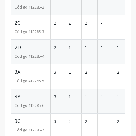
Código
412285
-2
2C
2
2
2
-
1
9
Código
412285
-3
2D
2
1
1
1
1
6
Código
412285
-4
3A
3
2
2
-
2
1
Código
412285
-5
3B
3
1
1
1
1
7
Código
412285
-6
3C
3
2
2
-
2
9
Código
412285
-7