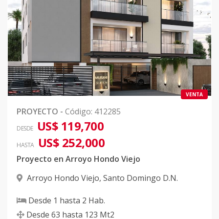
VENTA
PROYECTO
-
Código
:
412285
US$ 119,700
DESDE
US$ 252,000
HASTA
Proyecto en Arroyo Hondo Viejo
Arroyo Hondo Viejo
,
Santo Domingo D.N.
Desde
1
hasta
2
Hab.
Desde
63
hasta
123
Mt2