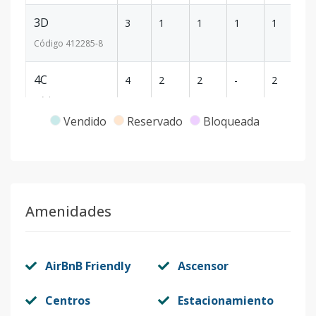
3D
3
1
1
1
1
6
Código
412285
-8
4C
4
2
2
-
2
9
Código
412285
-9
Vendido
Reservado
Bloqueada
4D
4
1
1
1
1
6
Código
412285
-10
5C
5
2
2
-
2
9
Amenidades
Código
412285
-11
5D
5
1
1
1
1
6
AirBnB Friendly
Ascensor
Código
412285
-12
Centros
Estacionamiento