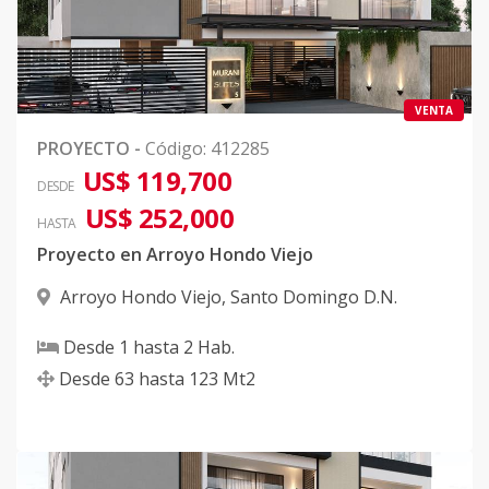
VENTA
PROYECTO
-
Código
:
412285
US$ 119,700
DESDE
US$ 252,000
HASTA
Proyecto en Arroyo Hondo Viejo
Arroyo Hondo Viejo
,
Santo Domingo D.N.
Desde
1
hasta
2
Hab.
Desde
63
hasta
123
Mt2