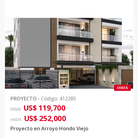
VENTA
PROYECTO
-
Código
:
412285
US$ 119,700
DESDE
US$ 252,000
HASTA
Proyecto en Arroyo Hondo Viejo