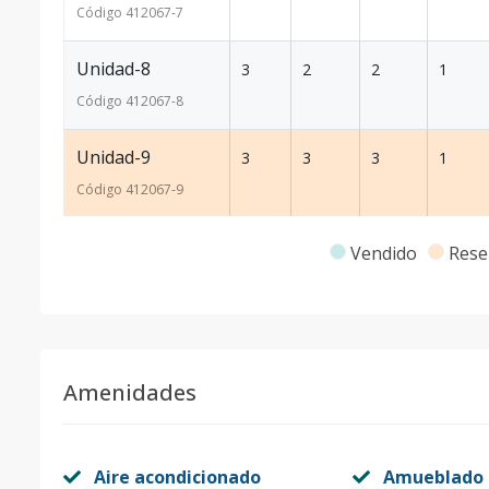
Código
412067
-7
Unidad-8
3
2
2
1
Código
412067
-8
Unidad-9
3
3
3
1
Código
412067
-9
Unidad-10
3
1
1
1
Vendido
Rese
Código
412067
-10
Unidad-11
3
1
1
1
Código
412067
-11
Amenidades
Unidad-12
3
2
2
1
Código
412067
-12
Aire acondicionado
Amueblado