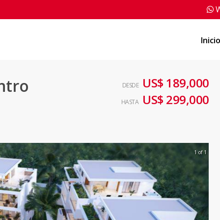
W
Inici
US$ 189,000
ntro
DESDE
US$ 299,000
HASTA
1 of 1