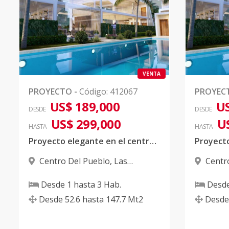
Código
412067
-18
Unidad-19
3
1
1
1
Código
412067
-19
Unidad-19
3
2
2
1
VENTA
Código
412067
-20
PROYECTO
-
Código
:
412067
PROYEC
US$ 189,000
US
DESDE
DESDE
Unidad-21
1
2
2
1
US$ 299,000
U
HASTA
HASTA
Código
412067
-21
Proyecto elegante en el centro ciudad
Unidad-21
1
2
2
1
Centro Del Pueblo
,
Las
Centr
Código
412067
-22
Terrenas
Terrena
Desde
1
hasta
3
Hab.
Desd
Unidad-21
2
2
2
1
Desde
52.6
hasta
147.7
Mt2
Desde
Código
412067
-23