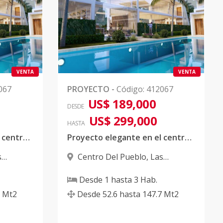
VENTA
VENTA
067
PROYECTO
-
Código
:
412067
US$ 189,000
DESDE
US$ 299,000
HASTA
Proyecto elegante en el centro ciudad
Proyecto elegante en el centro ciudad
s
Centro Del Pueblo
,
Las
Terrenas
Desde
1
hasta
3
Hab.
Mt2
Desde
52.6
hasta
147.7
Mt2