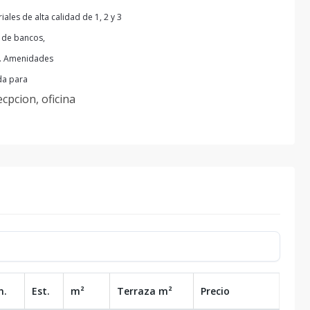
les de alta calidad de 1, 2 y 3
s de bancos,
a. Amenidades
da para
ecpcion, oficina
n.
Est.
m²
Terraza
m²
Precio