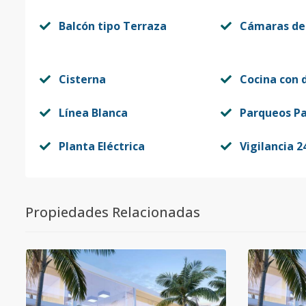
Unidad-13
1
2
2
1
Balcón tipo Terraza
Cámaras de
Código
412067
-13
Unidad-14
1
3
3
1
Cisterna
Cocina con 
Código
412067
-14
Línea Blanca
Parqueos Pa
Unidad-15
2
2
2
1
Código
Planta Eléctrica
412067
-15
Vigilancia 2
Unidad-16
2
3
3
1
Código
412067
-16
Propiedades Relacionadas
Unidad-17
3
2
2
1
Código
412067
-17
Unidad-18
3
3
3
1