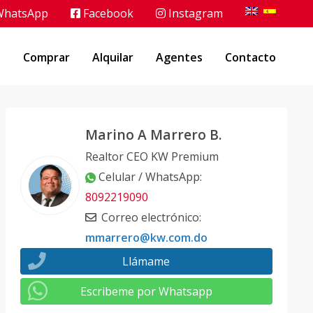
hatsApp
Facebook
Instagram
o
Comprar
Alquilar
Agentes
Contacto
Marino A Marrero B.
Realtor CEO KW Premium
Celular / WhatsApp
:
8092219090
Correo electrónico
:
mmarrero@kw.com.do
Llámame
Escribeme por Whatsapp