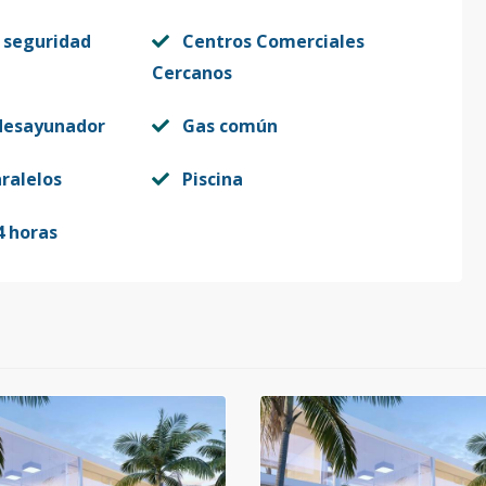
1
116.7
-
US$ 269,000
 seguridad
Centros Comerciales
Cercanos
1
147.7
-
US$ 299,000
desayunador
Gas común
ralelos
Piscina
1
116.7
-
US$ 269,000
4 horas
1
147.7
-
US$ 299,000
1
116.7
-
US$ 269,000
1
147.7
-
US$ 299,000