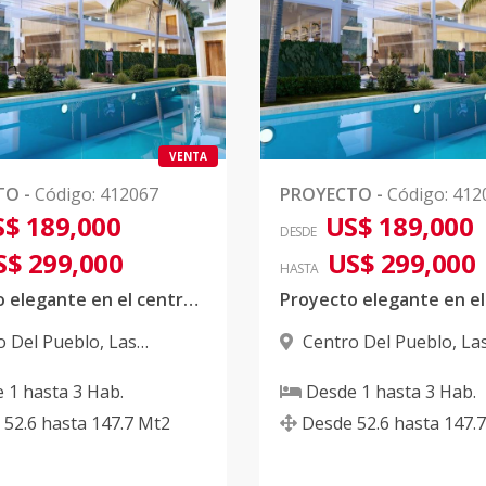
1
52.6
55
US$ 189,000
1
78.5
62.2
-
VENTA
TO
-
Código
:
412067
PROYECTO
-
Código
:
412
$ 189,000
US$ 189,000
DESDE
1
116.7
-
US$ 269,000
S$ 299,000
US$ 299,000
HASTA
Proyecto elegante en el centro ciudad
1
113.9
-
US$ 273,000
o Del Pueblo
,
Las
Centro Del Pueblo
,
La
s
Terrenas
e
1
hasta
3
Hab.
Desde
1
hasta
3
Hab.
1
116.7
-
US$ 279,000
52.6
hasta
147.7
Mt2
Desde
52.6
hasta
147.7