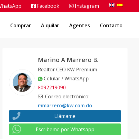
hatsApp
Facebook
Instagram
o
Comprar
Alquilar
Agentes
Contacto
Marino A Marrero B.
Realtor CEO KW Premium
Celular / WhatsApp
:
8092219090
Correo electrónico
:
mmarrero@kw.com.do
Llámame
Escribeme por Whatsapp