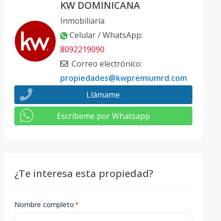
KW DOMINICANA
Inmobiliaria
Celular / WhatsApp
:
8092219090
Correo electrónico
:
propiedades@kwpremiumrd.com
Llámame
Escribeme por Whatsapp
¿Te interesa esta propiedad?
Nombre completo
*