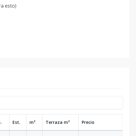
ra esto)
.
Est.
m²
Terraza
m²
Precio