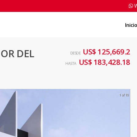
W
Inici
US$ 125,669.2
OR DEL
DESDE
US$ 183,428.18
HASTA
1 of 10