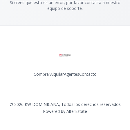
Si crees que esto es un error, por favor contacta a nuestro
equipo de soporte.
Comprar
Alquilar
Agentes
Contacto
Facebook
Instagram
LinkedIn
YouTube
©
2026
KW DOMINICANA
,
Todos los derechos reservados
Powered by
AlterEstate