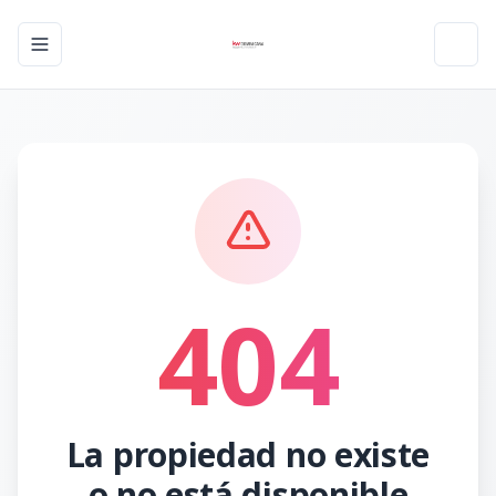
Toggle navigation menu
Toggl
404
La propiedad no existe
o no está disponible