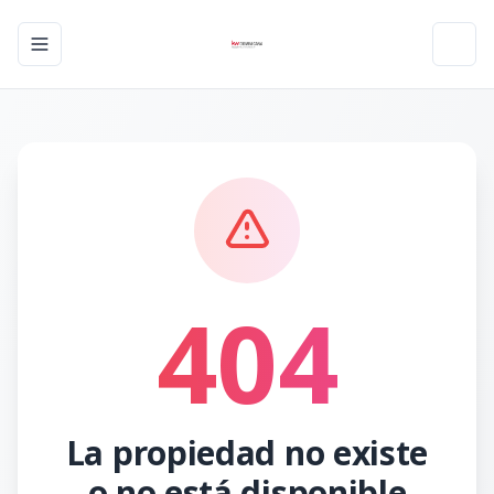
Toggle navigation menu
Toggl
404
La propiedad no existe
o no está disponible