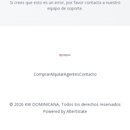
Si crees que esto es un error, por favor contacta a nuestro
equipo de soporte.
Comprar
Alquilar
Agentes
Contacto
Facebook
Instagram
LinkedIn
YouTube
©
2026
KW DOMINICANA
,
Todos los derechos reservados
Powered by
AlterEstate