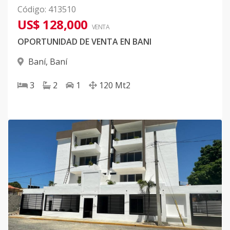
Código
:
413510
US$ 128,000
VENTA
OPORTUNIDAD DE VENTA EN BANI
Baní
,
Baní
3
2
1
120
Mt2