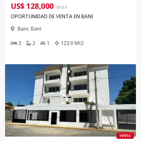
US$ 128,000
VENTA
OPORTUNIDAD DE VENTA EN BANI
Baní
,
Baní
3
2
1
123.9
Mt2
VENTA