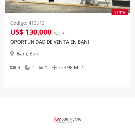
VENTA
Código
:
413513
US$ 130,000
VENTA
OPORTUNIDAD DE VENTA EN BANI
Baní
,
Baní
3
2
1
123.98
Mt2