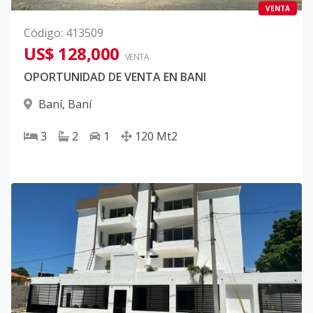
VENTA
Código
:
413509
US$ 128,000
VENTA
OPORTUNIDAD DE VENTA EN BANI
Baní
,
Baní
3
2
1
120
Mt2