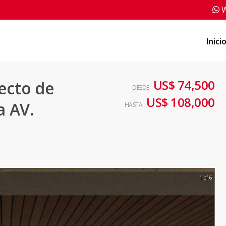
W
Inici
US$ 74,500
ecto de
DESDE
US$ 108,000
a AV.
HASTA
1 of 6