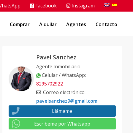
hatsApp
Facebook
Instagram
o
Comprar
Alquilar
Agentes
Contacto
Pavel Sanchez
Agente Inmobiliario
Celular / WhatsApp
:
8295702922
Correo electrónico
:
pavelsanchez9@gmail.com
Llámame
Escribeme por Whatsapp