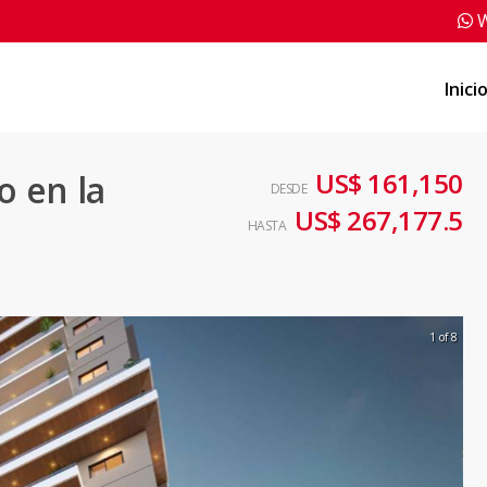
W
Inici
US$ 161,150
 en la
DESDE
US$ 267,177.5
HASTA
1 of 8