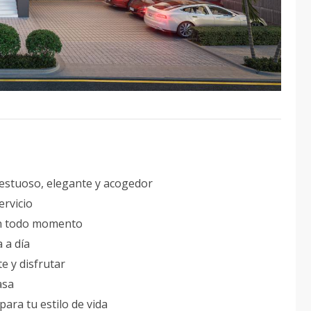
jestuoso, elegante y acogedor
ervicio
en todo momento
a a día
te y disfrutar
asa
para tu estilo de vida