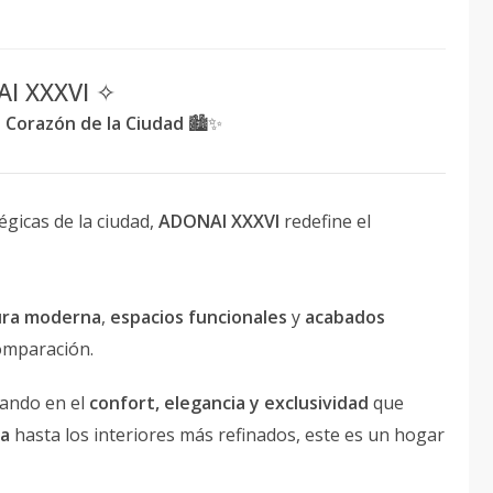
I XXXVI ✧
l Corazón de la Ciudad
🏙️✨
égicas de la ciudad,
ADONAI XXXVI
redefine el
ura moderna
,
espacios funcionales
y
acabados
comparación.
sando en el
confort, elegancia y exclusividad
que
ra
hasta los interiores más refinados, este es un hogar