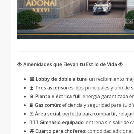
🌟
Amenidades que Elevan tu Estilo de Vida
🌟
🏛️
Lobby de doble altura
: un recibimiento ma
⏫
Tres ascensores
: dos principales y uno de s
🔋
Planta eléctrica full
: energía garantizada 
⛽
Gas común
: eficiencia y seguridad para tu dí
⛱️
Área social
: perfecta para compartir, relajar
🏋🏻‍♂️
Gimnasio equipado
: entrena sin salir de c
🚕
Cuarto para choferes
: comodidad adicional 