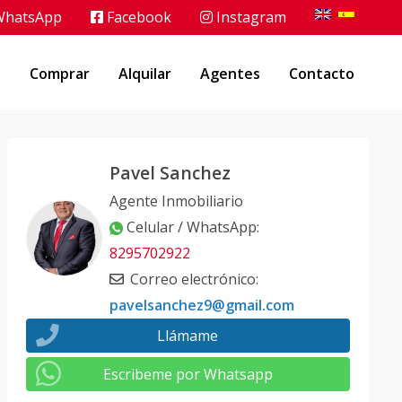
hatsApp
Facebook
Instagram
o
Comprar
Alquilar
Agentes
Contacto
Pavel Sanchez
Agente Inmobiliario
Celular / WhatsApp
:
8295702922
Correo electrónico
:
pavelsanchez9@gmail.com
Llámame
Escribeme por Whatsapp