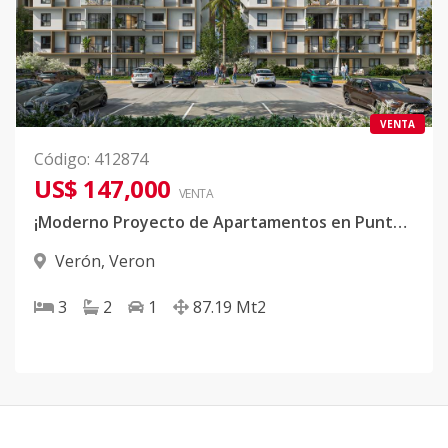
VENTA
Código
:
412874
US$ 147,000
VENTA
¡Moderno Proyecto de Apartamentos en Punta Cana!
Verón
,
Veron
3
2
1
87.19
Mt2