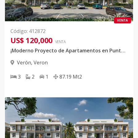
VENTA
Código
:
412872
US$ 120,000
VENTA
¡Moderno Proyecto de Apartamentos en Punta Cana!
Verón
,
Veron
3
2
1
87.19
Mt2