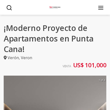
¡Moderno Proyecto de
Apartamentos en Punta
Cana!
Verón
,
Veron
US$ 101,000
VENTA
1 of 4