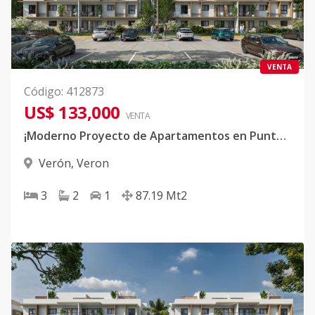
VENTA
Código
:
412873
US$ 133,000
VENTA
¡Moderno Proyecto de Apartamentos en Punta Cana!
Verón
,
Veron
3
2
1
87.19
Mt2