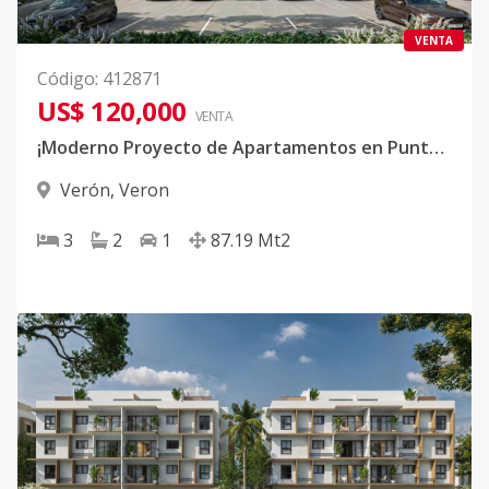
VENTA
Código
:
412871
US$ 120,000
VENTA
¡Moderno Proyecto de Apartamentos en Punta Cana!
Verón
,
Veron
3
2
1
87.19
Mt2