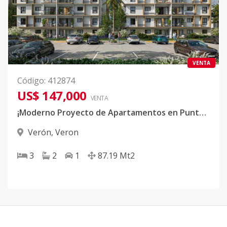
VENTA
Código
:
412874
US$ 147,000
VENTA
¡Moderno Proyecto de Apartamentos en Punta Cana!
Verón
,
Veron
3
2
1
87.19
Mt2