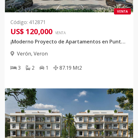
VENTA
Código
:
412871
US$ 120,000
VENTA
¡Moderno Proyecto de Apartamentos en Punta Cana!
Verón
,
Veron
3
2
1
87.19
Mt2