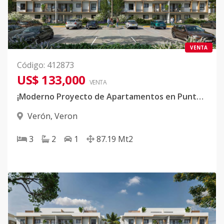
VENTA
Código
:
412873
US$ 133,000
VENTA
¡Moderno Proyecto de Apartamentos en Punta Cana!
Verón
,
Veron
3
2
1
87.19
Mt2