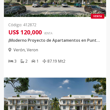
VENTA
Código
:
412872
US$ 120,000
VENTA
¡Moderno Proyecto de Apartamentos en Punta Cana!
Verón
,
Veron
3
2
1
87.19
Mt2