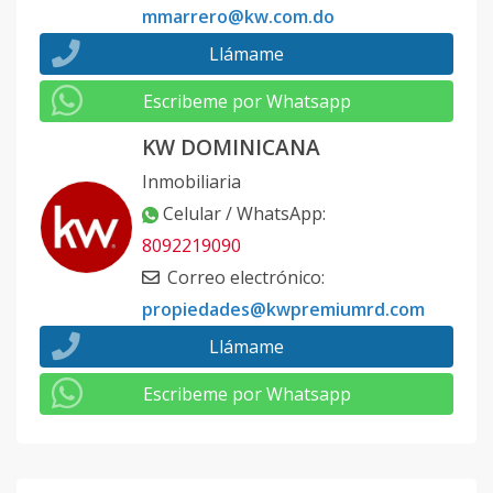
mmarrero@kw.com.do
Llámame
Escribeme por Whatsapp
KW DOMINICANA
Inmobiliaria
Celular / WhatsApp
:
8092219090
Correo electrónico
:
propiedades@kwpremiumrd.com
Llámame
Escribeme por Whatsapp