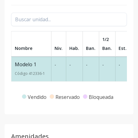
1/2
Nombre
Niv.
Hab.
Ban.
Ban.
Est.
m
Modelo 1
-
-
-
-
-
-
Código
412336
-1
Vendido
Reservado
Bloqueada
Amenidades