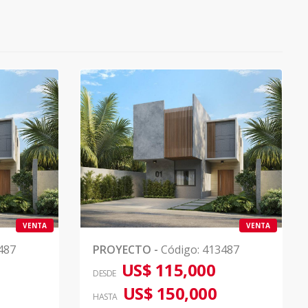
VENTA
VENTA
487
PROYECTO
-
Código
:
413487
US$ 115,000
DESDE
US$ 150,000
HASTA