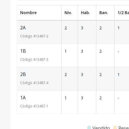
Nombre
Niv.
Hab.
Ban.
1/2 B
2A
2
3
2
1
Código
413487
-2
1B
1
3
2
-
Código
413487
-3
2B
2
3
2
1
Código
413487
-4
1A
1
3
2
-
Código
413487
-1
Vendido
Rese