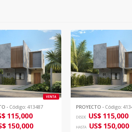
VENTA
TO
-
Código
:
413487
PROYECTO
-
Código
:
413
$ 115,000
US$ 115,000
DESDE
S$ 150,000
US$ 150,000
HASTA