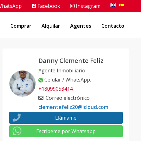
hatsApp
Facebook
Instagram
o
Comprar
Alquilar
Agentes
Contacto
Danny Clemente Feliz
Agente Inmobiliario
Celular / WhatsApp
:
+18099053414
Correo electrónico
:
clementefeliz20@icloud.com
Llámame
Escribeme por Whatsapp