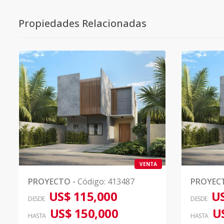
Propiedades Relacionadas
VENTA
PROYECTO
-
Código
:
413487
PROYEC
US$ 115,000
US
DESDE
DESDE
US$ 150,000
U
HASTA
HASTA