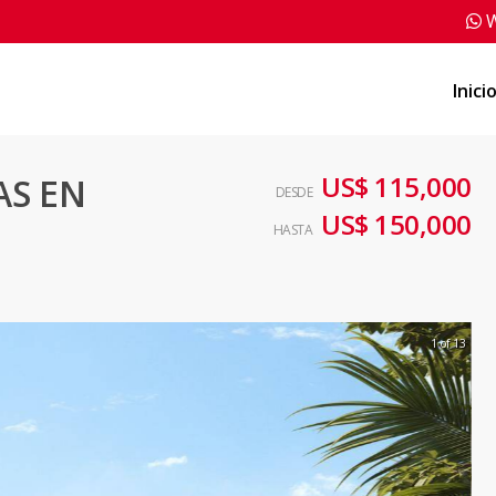
W
Inici
US$ 115,000
AS EN
DESDE
US$ 150,000
HASTA
1 of 13