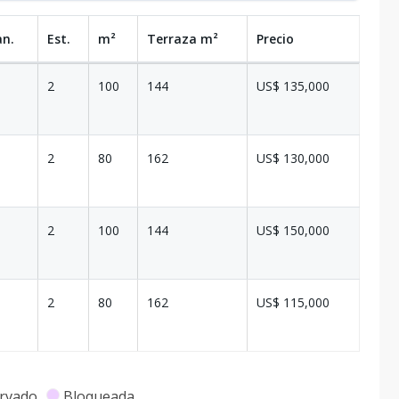
an.
Est.
m²
Terraza
m²
Precio
2
100
144
US$ 135,000
2
80
162
US$ 130,000
2
100
144
US$ 150,000
2
80
162
US$ 115,000
rvado
Bloqueada