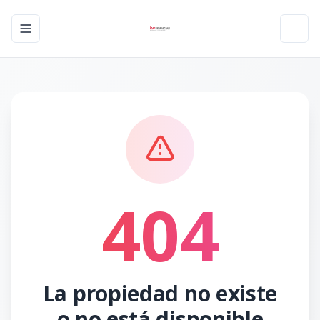
Toggle navigation menu
Toggl
404
La propiedad no existe
o no está disponible