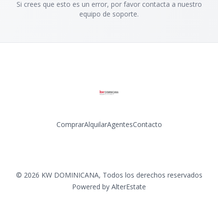
Si crees que esto es un error, por favor contacta a nuestro
equipo de soporte.
Comprar
Alquilar
Agentes
Contacto
Facebook
Instagram
LinkedIn
YouTube
©
2026
KW DOMINICANA
,
Todos los derechos reservados
Powered by
AlterEstate