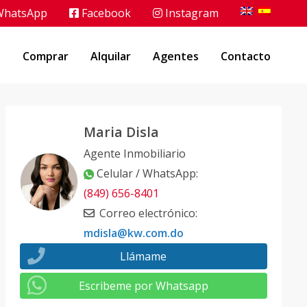
hatsApp
Facebook
Instagram
o
Comprar
Alquilar
Agentes
Contacto
Maria Disla
Agente Inmobiliario
Celular / WhatsApp
:
(849) 656-8401
Correo electrónico
:
mdisla@kw.com.do
Llámame
Escribeme por Whatsapp