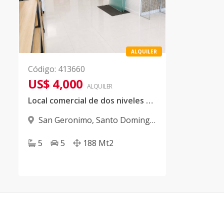
ALQUILER
Código
:
413660
US$ 4,000
ALQUILER
Local comercial de dos niveles en Alquiler, Avenida Olof Palme, San Geronimo
San Geronimo
,
Santo Domingo
D.N.
5
5
188
Mt2