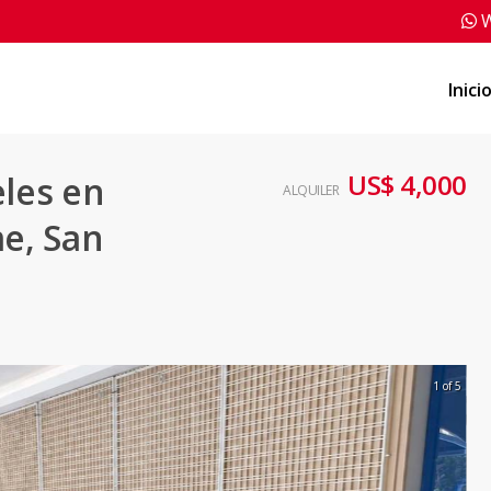
W
Inici
US$ 4,000
eles en
ALQUILER
me, San
1 of 5