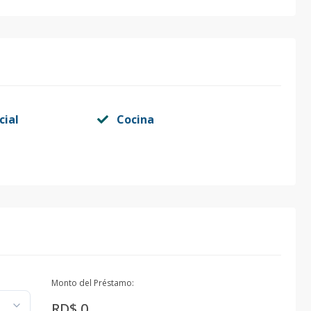
cial
Cocina
Monto del Préstamo:
RD$ 0