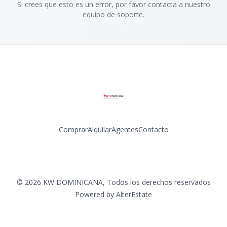
Si crees que esto es un error, por favor contacta a nuestro
equipo de soporte.
Comprar
Alquilar
Agentes
Contacto
Facebook
Instagram
LinkedIn
YouTube
©
2026
KW DOMINICANA
,
Todos los derechos reservados
Powered by
AlterEstate