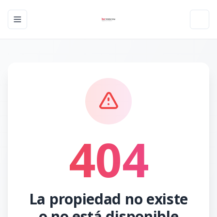
Toggle navigation menu
Toggl
404
La propiedad no existe
o no está disponible