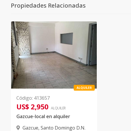
Propiedades Relacionadas
ALQUILER
Código
:
413657
US$ 2,950
ALQUILER
Gazcue-local en alquiler
Gazcue
,
Santo Domingo D.N.