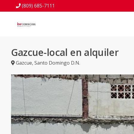
(809) 685-7111
Gazcue-local en alquiler
Gazcue
,
Santo Domingo D.N.