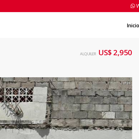
W
Inici
US$ 2,950
ALQUILER
1 of 24