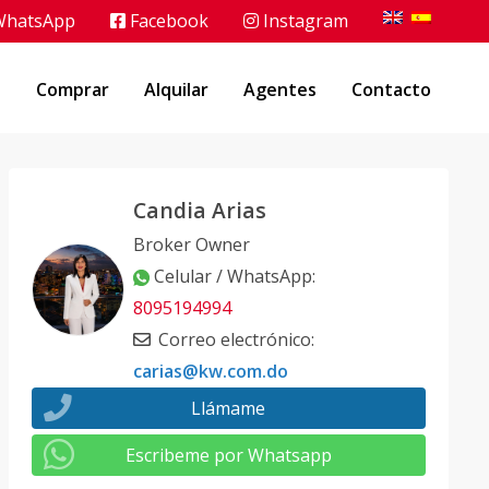
hatsApp
Facebook
Instagram
o
Comprar
Alquilar
Agentes
Contacto
Candia Arias
Broker Owner
Celular / WhatsApp
:
8095194994
Correo electrónico
:
carias@kw.com.do
Llámame
Escribeme por Whatsapp