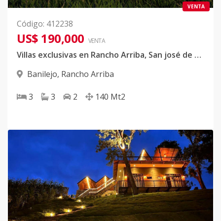
VENTA
Código
:
412238
US$ 190,000
VENTA
Villas exclusivas en Rancho Arriba, San josé de Ocoa: Naturaleza y confort en un solo lugar
Banilejo
,
Rancho Arriba
3
3
2
140
Mt2