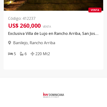
VENTA
Código
:
412237
US$ 260,000
VENTA
Exclusiva Villa de Lujo en Rancho Arriba, San José de Ocoa: Helipuerto, Piscina y Seguridad 24H
Banilejo
,
Rancho Arriba
5
6
220
Mt2