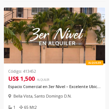
ALQUILER
Código
:
413452
US$ 1,500
ALQUILER
Espacio Comercial en 3er Nivel – Excelente Ubicación en Av. Rómulo Betancourt
Bella Vista
,
Santo Domingo D.N.
1
65
Mt2