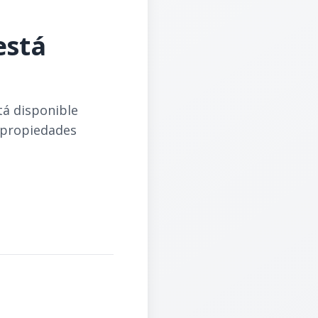
está
tá disponible
 propiedades