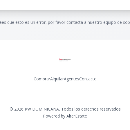
rees que esto es un error, por favor contacta a nuestro equipo de sop
Comprar
Alquilar
Agentes
Contacto
Facebook
Instagram
LinkedIn
YouTube
©
2026
KW DOMINICANA
,
Todos los derechos reservados
Powered by
AlterEstate