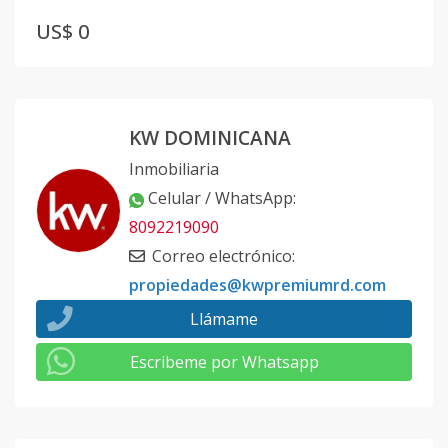
US$ 0
KW DOMINICANA
Inmobiliaria
Celular / WhatsApp
:
8092219090
Correo electrónico
:
propiedades@kwpremiumrd.com
Llámame
Escribeme por Whatsapp