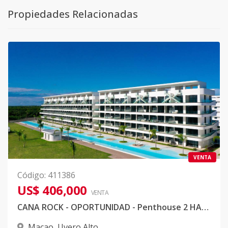
Propiedades Relacionadas
VENTA
Código
:
411386
US$ 406,000
VENTA
CANA ROCK - OPORTUNIDAD - Penthouse 2 HABITACIONES, CANA BAY, PUNTA CANA, HORD ROCK.
Macao
,
Uvero Alto