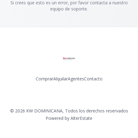
Si crees que esto es un error, por favor contacta a nuestro
equipo de soporte.
Comprar
Alquilar
Agentes
Contacto
Facebook
Instagram
LinkedIn
YouTube
©
2026
KW DOMINICANA
,
Todos los derechos reservados
Powered by
AlterEstate