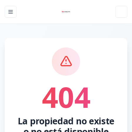
Toggle navigation menu
Toggl
404
La propiedad no existe
o no está disponible