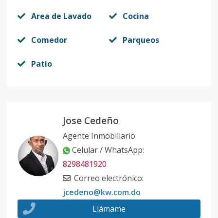
Area de Lavado
Cocina
Comedor
Parqueos
Patio
Jose Cedeño
Agente Inmobiliario
Celular / WhatsApp
:
8298481920
Correo electrónico
:
jcedeno@kw.com.do
Llámame