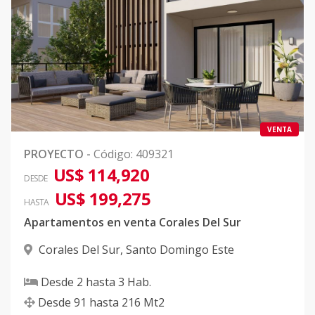
VENTA
PROYECTO
-
Código
:
409321
US$ 114,920
DESDE
US$ 199,275
HASTA
Apartamentos en venta Corales Del Sur
Corales Del Sur
,
Santo Domingo Este
Desde
2
hasta
3
Hab.
Desde
91
hasta
216
Mt2