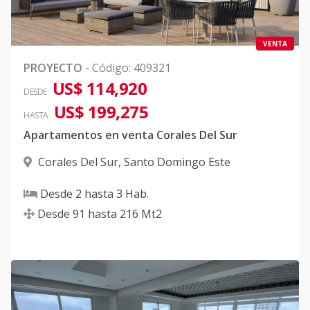
VENTA
PROYECTO
-
Código
:
409321
US$ 114,920
DESDE
US$ 199,275
HASTA
Apartamentos en venta Corales Del Sur
Corales Del Sur
,
Santo Domingo Este
Desde
2
hasta
3
Hab.
Desde
91
hasta
216
Mt2