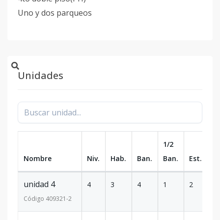
Uno y dos parqueos
Unidades
1/2
Nombre
Niv.
Hab.
Ban.
Ban.
Est.
m
unidad 4
4
3
4
1
2
2
Código
409321
-2