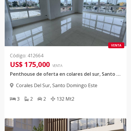
VENTA
Código
:
412664
US$ 175,000
VENTA
Penthouse de oferta en colares del sur, Santo Domingo este.
Corales Del Sur
,
Santo Domingo Este
3
2
2
132
Mt2