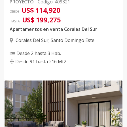
PROYECTO
-
Código
:
409321
US$ 114,920
DESDE
US$ 199,275
HASTA
Apartamentos en venta Corales Del Sur
Corales Del Sur
,
Santo Domingo Este
Desde
2
hasta
3
Hab.
Desde
91
hasta
216
Mt2