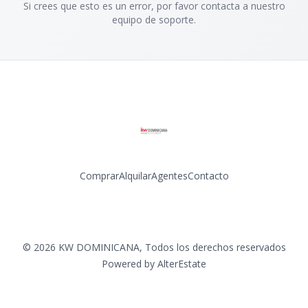
Si crees que esto es un error, por favor contacta a nuestro
equipo de soporte.
Comprar
Alquilar
Agentes
Contacto
Facebook
Instagram
LinkedIn
YouTube
©
2026
KW DOMINICANA
,
Todos los derechos reservados
Powered by
AlterEstate