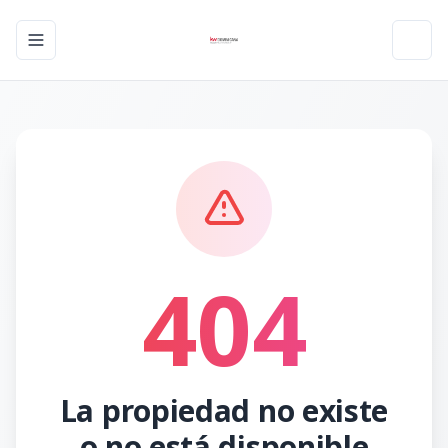
Toggle navigation menu
Toggl
404
La propiedad no existe
o no está disponible