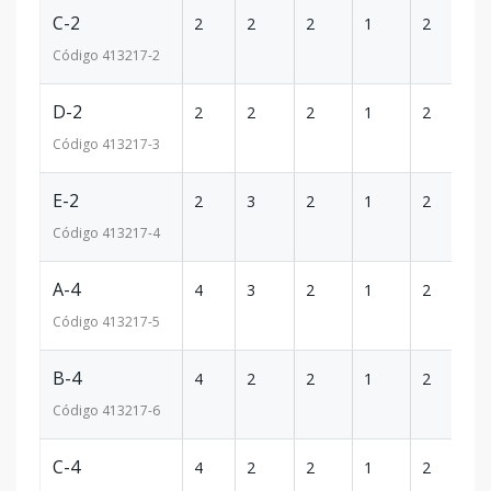
C-2
2
2
2
1
2
8
Código
413217
-2
D-2
2
2
2
1
2
82
Código
413217
-3
E-2
2
3
2
1
2
11
Código
413217
-4
A-4
4
3
2
1
2
13
Código
413217
-5
B-4
4
2
2
1
2
1
Código
413217
-6
C-4
4
2
2
1
2
8