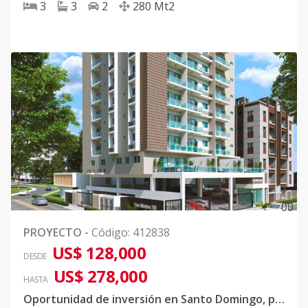
3
3
2
280
Mt2
0
0
PROYECTO
-
Código
:
412838
US$ 128,000
DESDE
US$ 278,000
HASTA
Oportunidad de inversión en Santo Domingo, proyecto de apartamentos en construcción