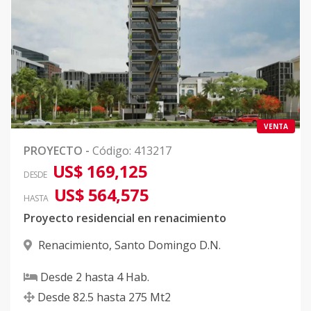
VENTA
PROYECTO
-
Código
:
413217
US$ 169,125
DESDE
US$ 564,575
HASTA
Proyecto residencial en renacimiento
Renacimiento
,
Santo Domingo D.N.
Desde
2
hasta
4
Hab.
Desde
82.5
hasta
275
Mt2