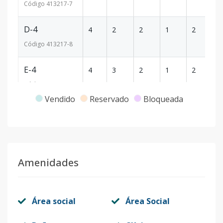
Código
413217
-7
D-4
4
2
2
1
2
82
Código
413217
-8
E-4
4
3
2
1
2
11
Código
413217
-9
Vendido
Reservado
Bloqueada
A-5
5
3
2
1
2
13
Código
413217
-10
B-5
5
2
2
1
2
1
Amenidades
Código
413217
-11
C-5
5
2
2
1
2
8
Área social
Área Social
Código
413217
-12