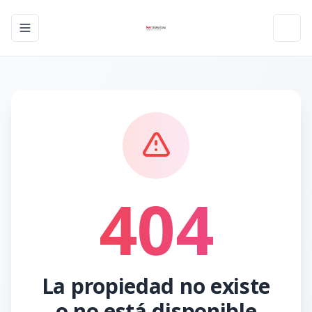
Toggle navigation menu
Toggl
404
La propiedad no existe
o no está disponible