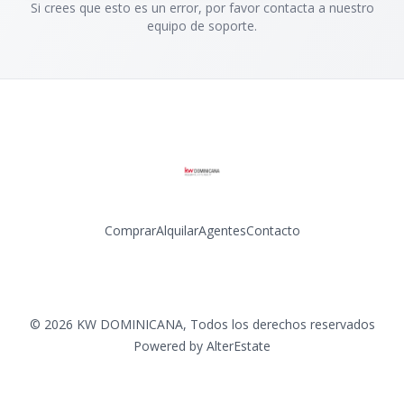
Si crees que esto es un error, por favor contacta a nuestro
equipo de soporte.
Comprar
Alquilar
Agentes
Contacto
Facebook
Instagram
LinkedIn
YouTube
©
2026
KW DOMINICANA
,
Todos los derechos reservados
Powered by
AlterEstate