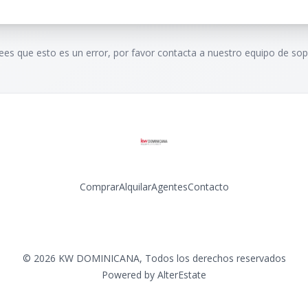
rees que esto es un error, por favor contacta a nuestro equipo de sop
Comprar
Alquilar
Agentes
Contacto
Facebook
Instagram
LinkedIn
YouTube
©
2026
KW DOMINICANA
,
Todos los derechos reservados
Powered by
AlterEstate