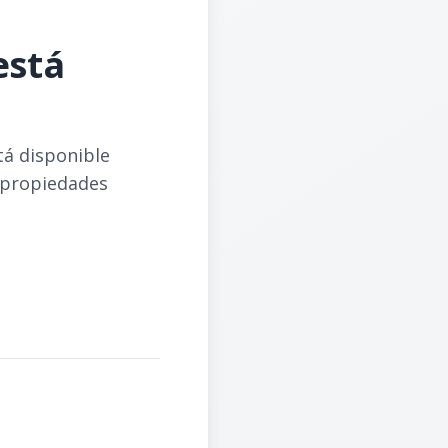
está
tá disponible
 propiedades