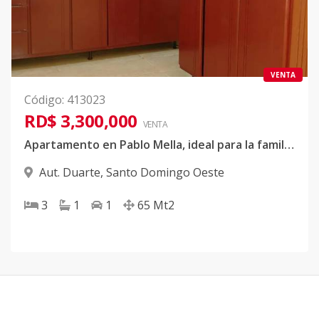
VENTA
Código
:
413023
RD$ 3,300,000
VENTA
Apartamento en Pablo Mella, ideal para la familia o inversion. 3 habitaciones, en la misma Autopista Duarte, facil de llegar desde el centro de la ciudad.
Aut. Duarte
,
Santo Domingo Oeste
3
1
1
65
Mt2