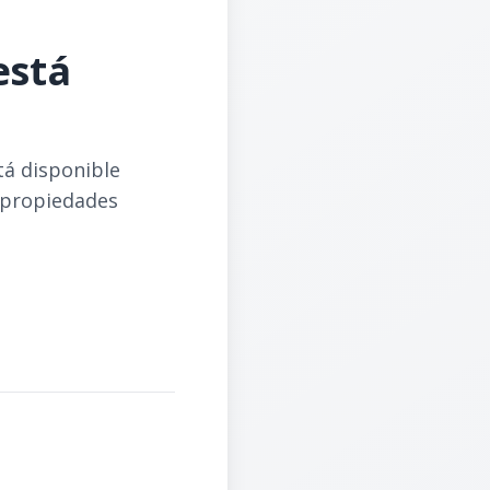
está
tá disponible
 propiedades