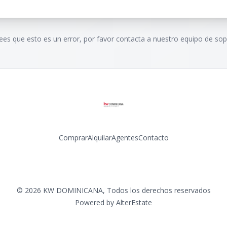
rees que esto es un error, por favor contacta a nuestro equipo de sop
Comprar
Alquilar
Agentes
Contacto
Facebook
Instagram
LinkedIn
YouTube
©
2026
KW DOMINICANA
,
Todos los derechos reservados
Powered by
AlterEstate