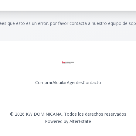
rees que esto es un error, por favor contacta a nuestro equipo de sop
Comprar
Alquilar
Agentes
Contacto
Facebook
Instagram
LinkedIn
YouTube
©
2026
KW DOMINICANA
,
Todos los derechos reservados
Powered by
AlterEstate