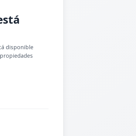
está
tá disponible
 propiedades