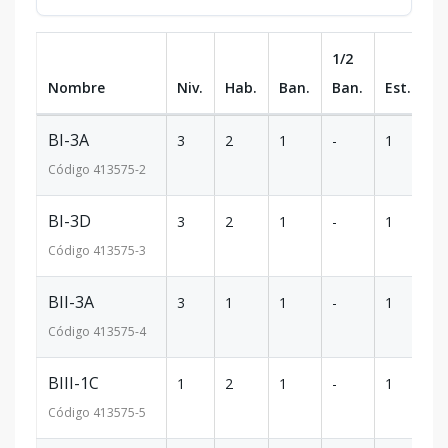
1/2
Nombre
Niv.
Hab.
Ban.
Ban.
Est.
m
BI-3A
3
2
1
-
1
60
Código
413575
-2
BI-3D
3
2
1
-
1
60
Código
413575
-3
BII-3A
3
1
1
-
1
40
Código
413575
-4
BIII-1C
1
2
1
-
1
62
Código
413575
-5