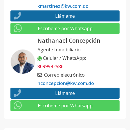
kmartinez@kw.com.do
Llámame
Escribeme por Whatsapp
Nathanael Concepción
Agente Inmobiliario
Celular / WhatsApp
:
8099992586
Correo electrónico
:
nconcepcion@kw.com.do
Llámame
Escribeme por Whatsapp