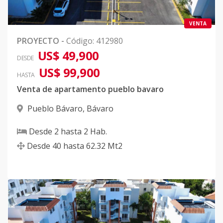
VENTA
PROYECTO
-
Código
:
412980
US$ 49,900
DESDE
US$ 99,900
HASTA
Venta de apartamento pueblo bavaro
Pueblo Bávaro
,
Bávaro
Desde
2
hasta
2
Hab.
Desde
40
hasta
62.32
Mt2