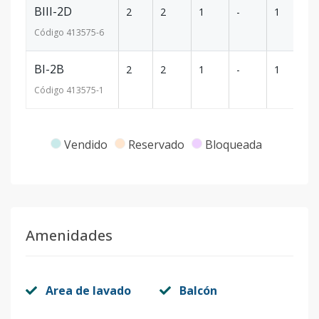
BIII-2D
2
2
1
-
1
60
Código
413575
-6
BI-2B
2
2
1
-
1
59
Código
413575
-1
Vendido
Reservado
Bloqueada
Amenidades
Area de lavado
Balcón