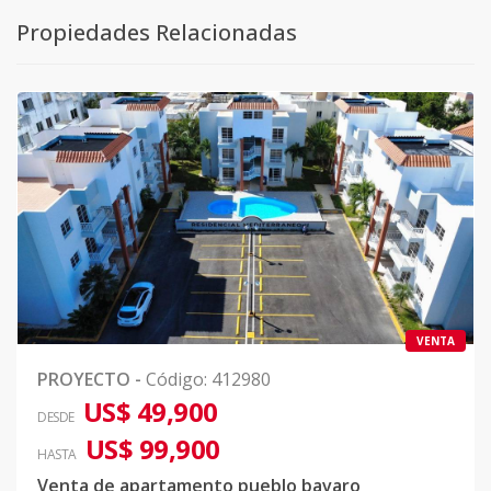
Propiedades Relacionadas
VENTA
PROYECTO
-
Código
:
412980
US$ 49,900
DESDE
US$ 99,900
HASTA
Venta de apartamento pueblo bavaro