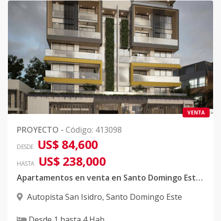
VENTA
PROYECTO
-
Código
:
413098
US$ 84,600
DESDE
US$ 238,000
HASTA
Apartamentos en venta en Santo Domingo Este cerca de Coral Mall
Autopista San Isidro
,
Santo Domingo Este
Desde
1
hasta
4
Hab.