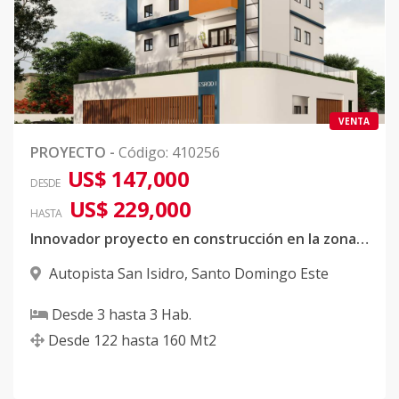
VENTA
PROYECTO
-
Código
:
410256
US$ 147,000
DESDE
US$ 229,000
HASTA
Innovador proyecto en construcción en la zona Oriental
Autopista San Isidro
,
Santo Domingo Este
Desde
3
hasta
3
Hab.
Desde
122
hasta
160
Mt2