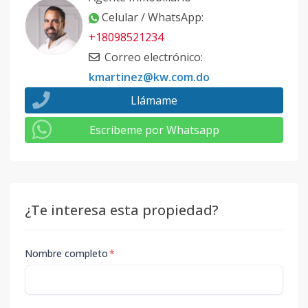
Código
413127
-15
Celular / WhatsApp
:
A-101
+18098521234
1
3
2
-
1
9
Correo electrónico
:
Código
413127
-1
kmartinez@kw.com.do
Llámame
Escribeme por Whatsapp
¿Te interesa esta propiedad?
Nombre completo
*