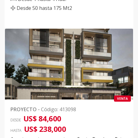
Desde
50
hasta
175
Mt2
VENTA
PROYECTO
-
Código
:
413098
US$ 84,600
DESDE
US$ 238,000
HASTA