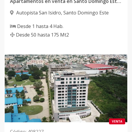
Apartamentos en venta en Santo Domingo Este cerca de Coral Mall
Autopista San Isidro
,
Santo Domingo Este
Desde
1
hasta
4
Hab.
Desde
50
hasta
175
Mt2
VENTA
Código
:
408227