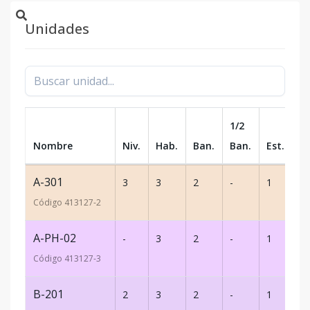
Unidades
1/2
Nombre
Niv.
Hab.
Ban.
Ban.
Est.
m
A-301
3
3
2
-
1
9
Código
413127
-2
A-PH-02
-
3
2
-
1
1
Código
413127
-3
B-201
2
3
2
-
1
9