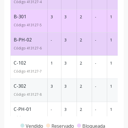
Código
413127
-4
B-301
3
3
2
-
1
9
Código
413127
-5
B-PH-02
-
3
2
-
1
1
Código
413127
-6
C-102
1
3
2
-
1
9
Código
413127
-7
C-302
3
3
2
-
1
9
Código
413127
-8
C-PH-01
-
3
2
-
1
1
Código
413127
-9
Vendido
Reservado
Bloqueada