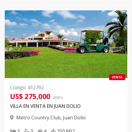
VENTA
Código
:
412792
US$ 275,000
VENTA
VILLA EN VENTA EN JUAN DOLIO
Metro Country Club
,
Juan Dolio
3
3
4
250
Mt2