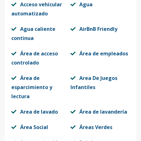
Acceso vehícular
Agua
automatizado
Agua caliente
AirBnB Friendly
continua
Área de acceso
Área de empleados
controlado
Área de
Area De Juegos
esparcimiento y
Infantiles
lectura
Area de lavado
Área de lavandería
Área Social
Áreas Verdes