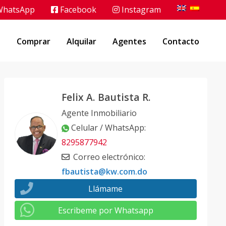
hatsApp
Facebook
Instagram
o
Comprar
Alquilar
Agentes
Contacto
Felix A. Bautista R.
Agente Inmobiliario
Celular / WhatsApp
:
8295877942
Correo electrónico
:
fbautista@kw.com.do
Llámame
Escribeme por Whatsapp