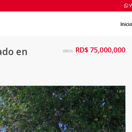
W
Inici
RD$ 75,000,000
cado en
VENTA
1 of 7