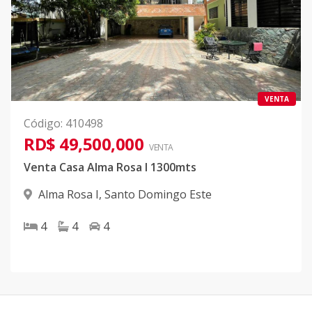
VENTA
Código
:
410498
RD$ 49,500,000
VENTA
Venta Casa Alma Rosa I 1300mts
Alma Rosa I
,
Santo Domingo Este
4
4
4